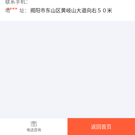
联系手机：
****
地 址：
揭阳市东山区黄岐山大道向右５０米
返回首页
电话咨询