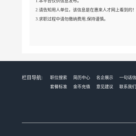
1.本平台仅供信息发布。
2.请告知用人单位，该信息是在惠来人才网上看到的
3.求职过程中请勿缴纳费用,保持谨慎。
栏目导航:
职位搜索
简历中心
名企展示
一句话
套餐标准
金币充值
意见建议
联系我