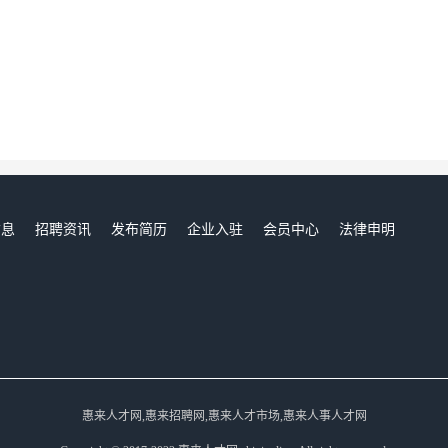
信息
招聘资讯
发布简历
企业入驻
会员中心
法律申明
们
惠来人才网,惠来招聘网,惠来人才市场,惠来人事人才网