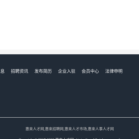
信息
招聘资讯
发布简历
企业入驻
会员中心
法律申明
们
惠来人才网,惠来招聘网,惠来人才市场,惠来人事人才网